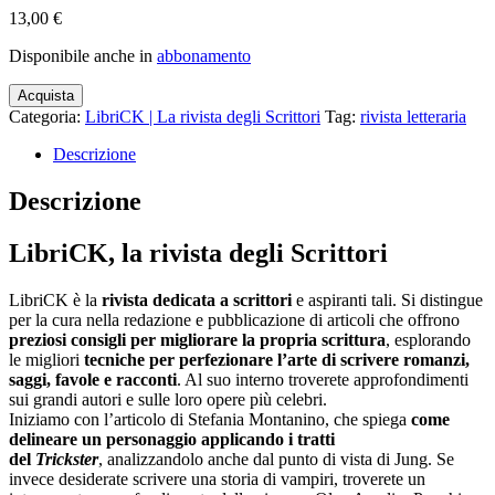
13,00
€
Disponibile anche in
abbonamento
Acquista
Categoria:
LibriCK | La rivista degli Scrittori
Tag:
rivista letteraria
Descrizione
Descrizione
LibriCK, la rivista degli Scrittori
LibriCK
è la
rivista dedicata a scrittori
e aspiranti tali. Si distingue
per la cura nella redazione e pubblicazione di articoli che offrono
preziosi consigli per migliorare la propria scrittura
, esplorando
le migliori
tecniche per perfezionare l’arte di scrivere romanzi,
saggi, favole e racconti
. Al suo interno troverete approfondimenti
sui grandi autori e sulle loro opere più celebri.
Iniziamo con l’articolo di Stefania Montanino, che spiega
come
delineare un personaggio applicando i tratti
del
Trickster
,
analizzandolo anche dal punto di vista di Jung. Se
invece desiderate scrivere una storia di
vampiri,
troverete un