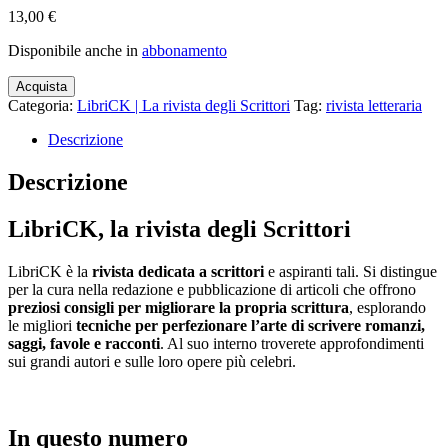
13,00
€
Disponibile anche in
abbonamento
Acquista
Categoria:
LibriCK | La rivista degli Scrittori
Tag:
rivista letteraria
Descrizione
Descrizione
LibriCK, la rivista degli Scrittori
LibriCK
è la
rivista dedicata a scrittori
e aspiranti tali. Si distingue
per la cura nella redazione e pubblicazione di articoli che offrono
preziosi consigli per migliorare la propria scrittura
, esplorando
le migliori
tecniche per perfezionare l’arte di scrivere romanzi,
saggi, favole e racconti
. Al suo interno troverete approfondimenti
sui grandi autori e sulle loro opere più celebri.
In questo numero